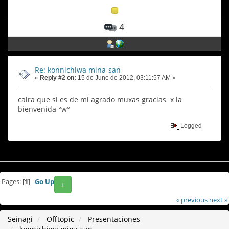
4
Re: konnichiwa mina-san
«
Reply #2 on:
15 de June de 2012, 03:11:57 AM »
calra que si es de mi agrado muxas gracias x la
bienvenida °w°
Logged
Pages: [
1
]
Go Up
+
« previous
next »
Seinagi
Offtopic
Presentaciones