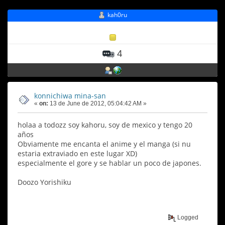
kah0ru
4
konnichiwa mina-san
«
on:
13 de June de 2012, 05:04:42 AM »
holaa a todozz soy kahoru, soy de mexico y tengo 20
años
Obviamente me encanta el anime y el manga (si nu
estaria extraviado en este lugar XD)
especialmente el gore y se hablar un poco de japones.
Doozo Yorishiku
Logged