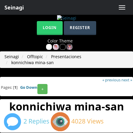
Seinagi
Toggle
naviga
LOGIN
REGISTER
Color Theme
Seinagi
Offtopic
Presentaciones
konnichiwa mina-san
« previous
next »
Pages: [
1
]
Go Down
+
konnichiwa mina-san
2 Replies
4028 Views