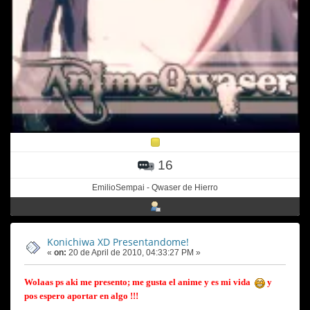
16
EmilioSempai - Qwaser de Hierro
Konichiwa XD Presentandome!
«
on:
20 de April de 2010, 04:33:27 PM »
Wolaas ps aki me presento; me gusta el anime y es mi vida
y
pos espero aportar en algo !!!