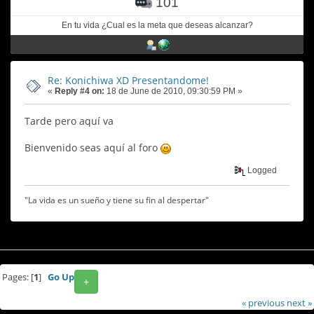
101
En tu vida ¿Cual es la meta que deseas alcanzar?
Re: Konichiwa XD Presentandome!
«
Reply #4 on:
18 de June de 2010, 09:30:59 PM »
Tarde pero aquí va
Bienvenido seas aquí al foro
Logged
"La vida es un sueño y tiene su fin al despertar"
Pages: [
1
]
Go Up
+
« previous
next »