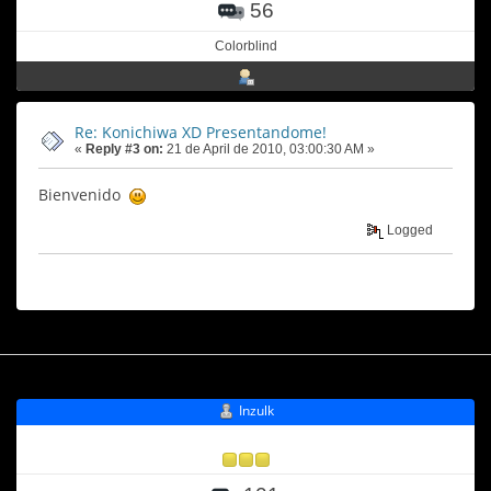
56
Colorblind
Re: Konichiwa XD Presentandome!
«
Reply #3 on:
21 de April de 2010, 03:00:30 AM »
Bienvenido
Logged
Inzulk