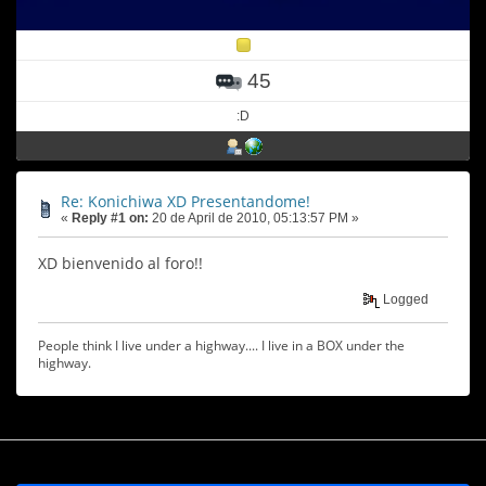
45
:D
Re: Konichiwa XD Presentandome!
«
Reply #1 on:
20 de April de 2010, 05:13:57 PM »
XD bienvenido al foro!!
Logged
People think I live under a highway.... I live in a BOX under the
highway.