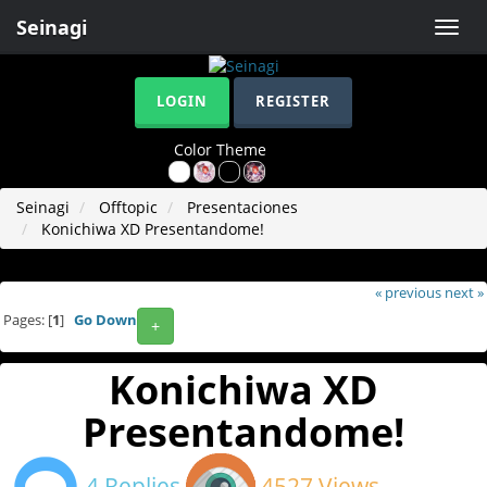
Seinagi
Toggle
naviga
LOGIN
REGISTER
Color Theme
Seinagi
Offtopic
Presentaciones
Konichiwa XD Presentandome!
« previous
next »
Pages: [
1
]
Go Down
+
Konichiwa XD
Presentandome!
4 Replies
4527 Views