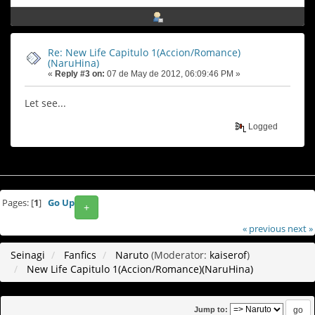
Re: New Life Capitulo 1(Accion/Romance)
(NaruHina)
«
Reply #3 on:
07 de May de 2012, 06:09:46 PM »
Let see...
Logged
Pages: [
1
]
Go Up
+
« previous
next »
Seinagi
Fanfics
Naruto
(Moderator:
kaiserof
)
New Life Capitulo 1(Accion/Romance)(NaruHina)
Jump to: