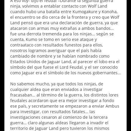
A eso voy- dijo el feudal –Durante la segunda guerra
ninja, volvimos a entablar contacto con Wolf Land
cuando hubo una batalla entre Kumogakure y Konoha,
el encuentro se dio cerca de la frontera y creo que Wolf
Land pensó que era una declaración de guerra, ya que
atacaron con armas muy extrañas a ambos bandos…
fue una derrota tremenda para los ninjas… según se
cuenta, Kumo se tomo en serio ese ataque y
contraataco con resultados funestos para ellos,
nosotros logramos averiguar que el país había
cambiado de nombre y se habían nombrado como
Estados Unidos de Jaguar Land, al parecer el lobo era el
símbolo del que fuese el Lord Feudal, y el ser conocido
como Jaguar era el símbolo de los nuevos gobernantes…
No sabemos mucho, ya que todos los ninjas, de
cualquier aldea que eran enviados a investigar
fracasaban… al término de la guerra, los distintos lores
feudales acordaron que era mejor investigar a fondo
ese país, y secretamente se empezaron a enviar Ambus
para investigar, con resultados fatales… las
investigaciones cesaron al comienzo de la tercera
guerra… claro algunas aldeas llegaron a invadir el
territorio de Jaguar Land pero tuvieron los mismos