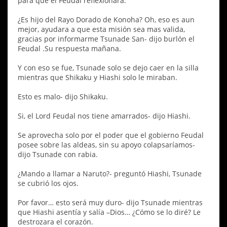
para que el Feudal reflexionara.
¿Es hijo del Rayo Dorado de Konoha? Oh, eso es aun
mejor, ayudara a que esta misión sea mas valida,
gracias por informarme Tsunade San- dijo burlón el
Feudal .Su respuesta mañana.
Y con eso se fue, Tsunade solo se dejo caer en la silla
mientras que Shikaku y Hiashi solo le miraban.
Esto es malo- dijo Shikaku.
Si, el Lord Feudal nos tiene amarrados- dijo Hiashi.
Se aprovecha solo por el poder que el gobierno Feudal
posee sobre las aldeas, sin su apoyo colapsaríamos-
dijo Tsunade con rabia.
¿Mando a llamar a Naruto?- preguntó Hiashi, Tsunade
se cubrió los ojos.
Por favor… esto será muy duro- dijo Tsunade mientras
que Hiashi asentía y salía –Dios… ¿Cómo se lo diré? Le
destrozara el corazón.