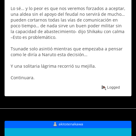
Lo sé… y lo peor es que nos veremos forzados a aceptar,
una aldea sin el apoyo del feudal no servirá de mucho…
pueden cortarnos todas las vías de comunicación en
poco tiempo… de nada sirve un buen poder militar sin
la capacidad de abastecimiento- dijo Shikaku con calma
–Esto es problemático.
Tsunade solo asintió mientras que empezaba a pensar
como le diría a Naruto esta decisión…
Y una solitaria lágrima recorrió su mejilla.
Continuara.
Logged
akitotenakawa