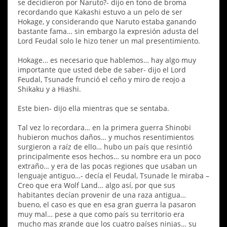
se decidieron por Naruto?- dijo en tono de broma
recordando que Kakashi estuvo a un pelo de ser
Hokage, y considerando que Naruto estaba ganando
bastante fama… sin embargo la expresión adusta del
Lord Feudal solo le hizo tener un mal presentimiento.
Hokage… es necesario que hablemos… hay algo muy
importante que usted debe de saber- dijo el Lord
Feudal, Tsunade frunció el ceño y miro de reojo a
Shikaku y a Hiashi.
Este bien- dijo ella mientras que se sentaba.
Tal vez lo recordara… en la primera guerra Shinobi
hubieron muchos daños… y muchos resentimientos
surgieron a raíz de ello… hubo un país que resintió
principalmente esos hechos… su nombre era un poco
extraño… y era de las pocas regiones que usaban un
lenguaje antiguo…- decía el Feudal, Tsunade le miraba –
Creo que era Wolf Land… algo así, por que sus
habitantes decían provenir de una raza antigua…
bueno, el caso es que en esa gran guerra la pasaron
muy mal… pese a que como país su territorio era
mucho mas grande que los cuatro países ninjas… su