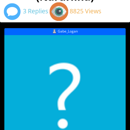
3 Replies
8825 Views
Gabe_Logan