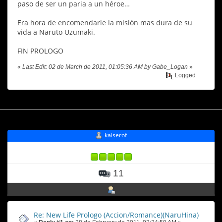
paso de ser un paria a un héroe…
Era hora de encomendarle la misión mas dura de su
vida a Naruto Uzumaki.
FIN PROLOGO
«
Last Edit: 02 de March de 2011, 01:05:36 AM by Gabe_Logan
»
Logged
kaiserof
11
Re: New Life Prologo (Accion/Romance)(NaruHina)