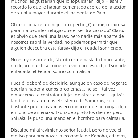
muchos les gustarían que lo expulsaran- dijo Hiashi y
recordó lo que le habían comentado acerca de la acción
de su hija mayor durante el incidente de Pain.
Oh, eso lo hace un mejor prospecto, ¿Qué mejor excusa
para ir a pedirles refugio que el ser traicionado? Claro,
es obvio que será una faras, pero nadie más aparte de
nosotros sabrá la verdad, no podemos permitir que
alguien descubra esta farsa- dijo el Feudal sonriendo.
No estoy de acuerdo, Naruto es demasiado importante,
no dejare que le arruinen su vida por eso- dijo Tsunade
enfadada, el Feudal sonrió con malicia.
Pues él deberá de decidirlo, aunque en caso de negarse
podrían haber algunos problemas… no sé… tal vez
empecemos a contratar ninjas de otras aldeas… quizás
también instauremos el sistema de Samurais, son
bastante prácticos y mas económicos que un ninja- dijo
en tono de amenaza, Tsunade apretó los dientes pero
Shikaku le puso una mano en el hombro para calmarla.
Disculpe mi atrevimiento señor feudal, pero no veo el
motivo para amenazar la economía de Konoha, además,