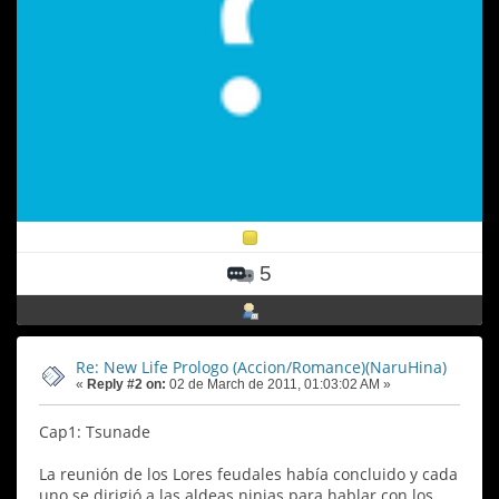
5
Re: New Life Prologo (Accion/Romance)(NaruHina)
«
Reply #2 on:
02 de March de 2011, 01:03:02 AM »
Cap1: Tsunade
La reunión de los Lores feudales había concluido y cada
uno se dirigió a las aldeas ninjas para hablar con los