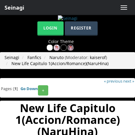
Seinagi
Toggle
naviga
LOGIN
REGISTER
Color Theme
Seinagi
Fanfics
Naruto
(Moderator:
kaiserof
)
New Life Capitulo 1(Accion/Romance)(NaruHina)
« previous
next »
Pages: [
1
]
Go Down
+
New Life Capitulo
1(Accion/Romance)
(NaruHina)