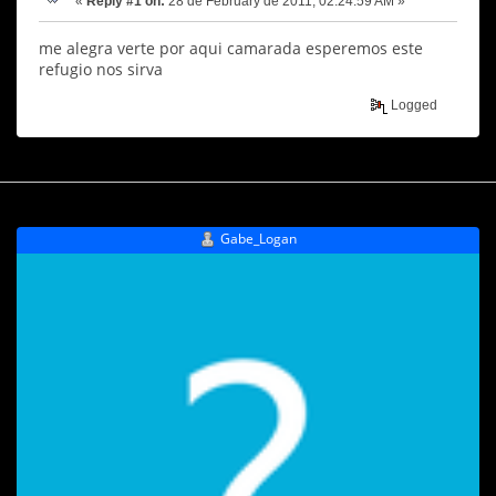
«
Reply #1 on:
28 de February de 2011, 02:24:59 AM »
me alegra verte por aqui camarada esperemos este
refugio nos sirva
Logged
Gabe_Logan