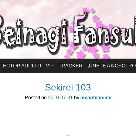
ansub – Español
LECTOR ADULTO
VIP
TRACKER
¡ÚNETE A NOSOTRO
Sekirei 103
Posted on
2010-07-31
by
amanteanime