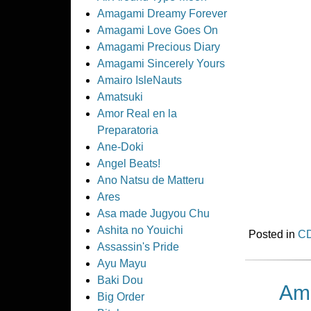
Amagami Dreamy Forever
Amagami Love Goes On
Amagami Precious Diary
Amagami Sincerely Yours
Amairo IsleNauts
Amatsuki
Amor Real en la
Preparatoria
Ane-Doki
Angel Beats!
Ano Natsu de Matteru
Ares
Asa made Jugyou Chu
Ashita no Youichi
Posted in
CD
Assassin's Pride
Ayu Mayu
Baki Dou
Ama
Big Order