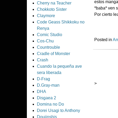
estos mangas
Cherry na Teacher
*baba* ven s
Chokkoto Sister
Por cierto le
Claymore
Code Geass Shikkoku no
Renya
Comic Studio
Posted in
Am
Cos-Chu
Countrouble
Cradle of Monster
Crash
Cuando la pequeña ave
sera liberada
D-Frag
>
D.Gray-man
DHA
Disgaea 2
Domina no Do
Dorei Usagi to Anthony
Doujinshis