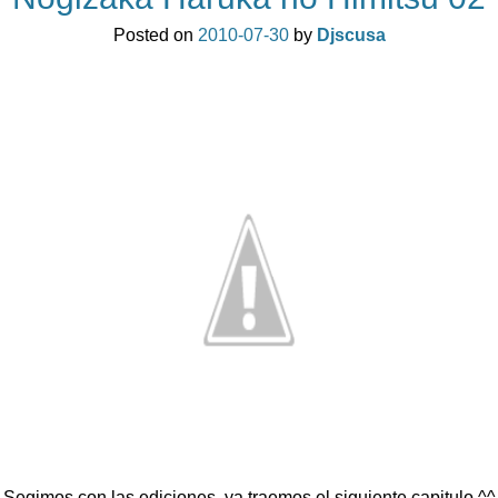
Posted on
2010-07-30
by
Djscusa
Segimos con las ediciones, ya traemos el siguiente capitulo ^^