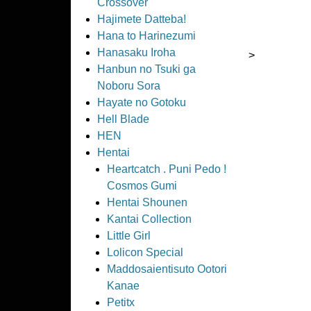
Crossover
Hajimete Datteba!
Hana to Harinezumi
Hanasaku Iroha
>
Hanbun no Tsuki ga
Noboru Sora
Hayate no Gotoku
Hell Blade
HEN
Hentai
Heartcatch . Puni Pedo !
Cosmos Gumi
Hentai Shounen
Kantai Collection
Little Girl
Lolicon Special
Maddosaientisuto Ootori
Kanae
Petitx