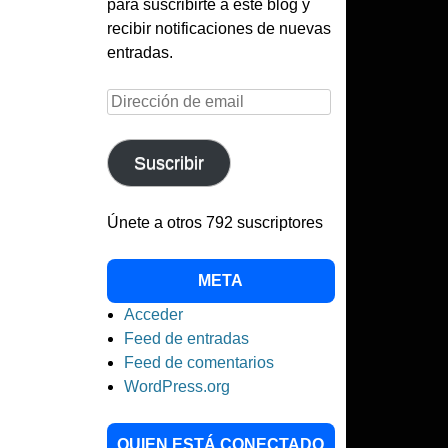
para suscribirte a este blog y
recibir notificaciones de nuevas
entradas.
Dirección
de
email
Suscribir
Únete a otros 792 suscriptores
META
Acceder
Feed de entradas
Feed de comentarios
WordPress.org
QUIEN ESTÁ CONECTADO