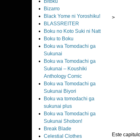
Bitoku
Bizarro
Black Yome ni Yoroshiku!
>
BLASSREITER
Boku no Koto Suki ni Natt
Boku to Boku
Boku wa Tomodachi ga
Sukunai
Boku wa Tomodachi ga
Sukunai – Koushiki
Anthology Comic
Boku wa Tomodachi ga
Sukunai Biyori
Boku wa tomodachi ga
sukunai plus
Boku wa Tomodachi ga
Sukunai Shobon!
Break Blade
Este capitu
Celestial Clothes