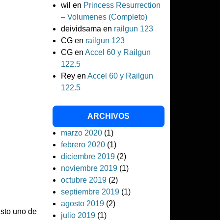
wil
en
Princess Resurrection
– Volumenes (Completo)
deividsama
en
railgun 123
CG
en
railgun 123
CG
en
Accel 60 y Railgun
122.5
Rey
en
Accel 60 y Railgun
122.5
ARCHIVOS
marzo 2020
(1)
febrero 2020
(1)
diciembre 2019
(2)
noviembre 2019
(1)
octubre 2019
(2)
septiembre 2019
(1)
agosto 2019
(2)
sto uno de
julio 2019
(1)