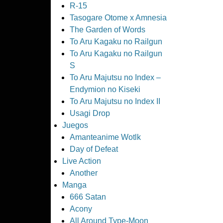
R-15
Tasogare Otome x Amnesia
The Garden of Words
To Aru Kagaku no Railgun
To Aru Kagaku no Railgun
S
To Aru Majutsu no Index –
Endymion no Kiseki
To Aru Majutsu no Index II
Usagi Drop
Juegos
Amanteanime Wotlk
Day of Defeat
Live Action
Another
Manga
666 Satan
Acony
All Around Type-Moon