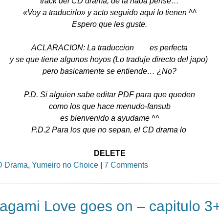
track del CD drama, de la nada pense…
«Voy a traducirlo» y acto seguido aqui lo tienen ^^
Espero que les guste.
ACLARACION: La traduccion
NO
es perfecta
y se que tiene algunos hoyos (Lo traduje directo del japo)
pero basicamente se entiende… ¿No?
P.D. Si alguien sabe editar PDF para que queden
como los que hace menudo-fansub
es bienvenido a ayudame ^^
P.D.2 Para los que no sepan, el CD drama lo
DELETE
 Drama
,
Yumeiro no Choice
|
7 Comments
gami Love goes on – capitulo 3