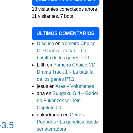
18 visitantes conectados ahora
11 visitantes,
7 bots
ULTIMOS COMENTARIOS
Djscusa
en
Yomeiro Choice
CD Drama Track 1 – La
batalla de los genes PT.1
Lilth
en
Yomeiro Choice CD
Drama Track 1 – La batalla
de los genes PT.1
jesus
en
Ares – Volumenes
ana
en
Suugaku Girl – Godel
no Fukanzensei Teiri –
Capitulo 00
dakudragon
en
Genes
Podridos ~La genetica puede
+3.5
ser aterradora~