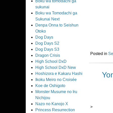
Boku wa tomodachi ga
sukunai
Boku wa Tomodachi ga
Sukunai Next
Denpa Onna to Seishun
Otoko
Dog Days
Dog Days S2
Dog Days S3
Posted in
Se
Dragon Crisis
High School DxD
High School DxD New
Yo
Hoshizora e Kakaru Hashi
Ikoku Meiro no Croisée
Koe de Oshigoto
Monster Musume no Iru
Nichijou
Nazo no Kanojo X
>
Princess Resurrection