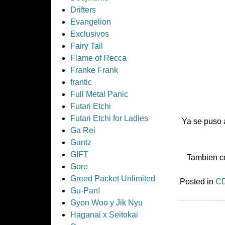
Drifters
Evangelion
Exclusivos
Fairy Tail
Flame of Recca
Franke Frank
frantic
Full Metal Panic
Futari Etchi
Futari Etchi for Ladies
Ya se puso 
Ga Rei
Gantz
GIFT
Tambien co
Gore
Greed Packet Unlimited
Posted in
CD
Gu-Pan!
Gyon Woo y Jik Nyu
Haganai x Seitokai