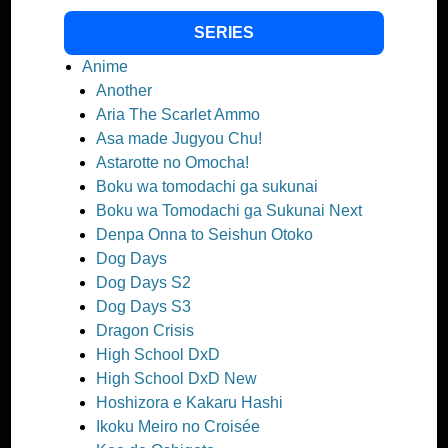
SERIES
Anime
Another
Aria The Scarlet Ammo
Asa made Jugyou Chu!
Astarotte no Omocha!
Boku wa tomodachi ga sukunai
Boku wa Tomodachi ga Sukunai Next
Denpa Onna to Seishun Otoko
Dog Days
Dog Days S2
Dog Days S3
Dragon Crisis
High School DxD
High School DxD New
Hoshizora e Kakaru Hashi
Ikoku Meiro no Croisée