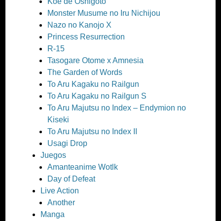
Koe de Oshigoto
Monster Musume no Iru Nichijou
Nazo no Kanojo X
Princess Resurrection
R-15
Tasogare Otome x Amnesia
The Garden of Words
To Aru Kagaku no Railgun
To Aru Kagaku no Railgun S
To Aru Majutsu no Index – Endymion no
Kiseki
To Aru Majutsu no Index II
Usagi Drop
Juegos
Amanteanime Wotlk
Day of Defeat
Live Action
Another
Manga