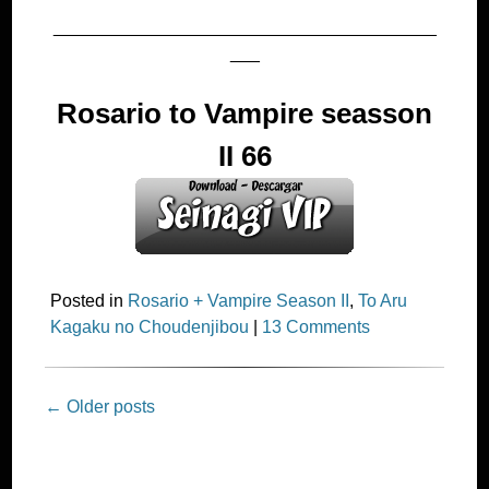
_______________________________________
___
Rosario to Vampire seasson
II 66
Posted in
Rosario + Vampire Season II
,
To Aru
Kagaku no Choudenjibou
|
13 Comments
Post
←
Older posts
navigation