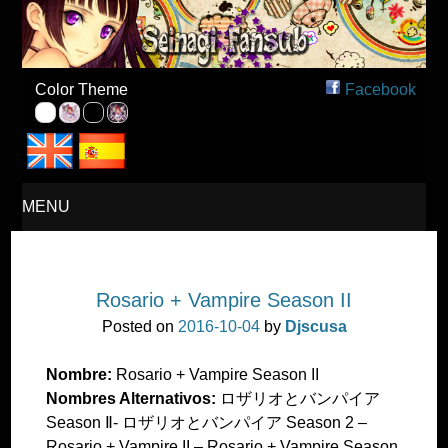
Seinagi Fansub – Español
Color Theme
Facebook
MENU
SKIP
Rosario + Vampire Season II
TO
Posted on
2016-10-04
by
Djscusa
CONTENT
Nombre:
Rosario + Vampire Season II
Nombres Alternativos:
ロザリオとバンパイア
Season Ⅱ- ロザリオとバンパイア Season 2 –
Rosario + Vampire II – Rosario + Vampire Season