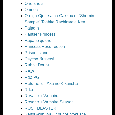
One-shots
Onidere
Ore ga Ojou-sama Gakkou ni "Shomin
Sample" Toshite Rachirareta Ken
Paladin
Pantser Princess
Papa te quiero
Princess Resurrection
Prison Island
Psycho Busters!
Rabbit Doubt
RAW
RealPG
Returners – Aka no Kikansha
Rika
Rosario + Vampire
Rosario + Vampire Season II
RUST BLASTER
Saitou-kun Wa Chounouryokusha