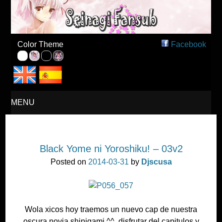
Seinagi Fansub – Español
Color Theme
Facebook
MENU
SKIP
Black Yome ni Yoroshiku! – 03v2
TO
Posted on
2014-03-31
by
Djscusa
CONTENT
Wola xicos hoy traemos un nuevo cap de nuestra
oscura novia shinigami ^^, disfrutar del capitulos y