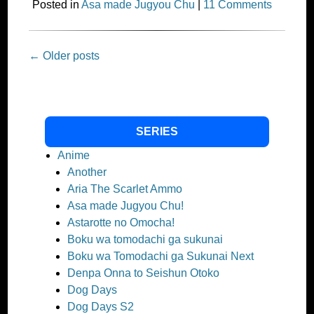
Posted in
Asa made Jugyou Chu
|
11 Comments
Post
←
Older posts
navigation
SERIES
Anime
Another
Aria The Scarlet Ammo
Asa made Jugyou Chu!
Astarotte no Omocha!
Boku wa tomodachi ga sukunai
Boku wa Tomodachi ga Sukunai Next
Denpa Onna to Seishun Otoko
Dog Days
Dog Days S2