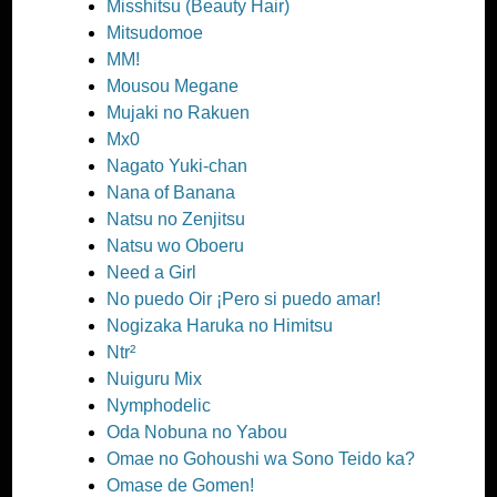
Misshitsu (Beauty Hair)
Mitsudomoe
MM!
Mousou Megane
Mujaki no Rakuen
Mx0
Nagato Yuki-chan
Nana of Banana
Natsu no Zenjitsu
Natsu wo Oboeru
Need a Girl
No puedo Oir ¡Pero si puedo amar!
Nogizaka Haruka no Himitsu
Ntr²
Nuiguru Mix
Nymphodelic
Oda Nobuna no Yabou
Omae no Gohoushi wa Sono Teido ka?
Omase de Gomen!