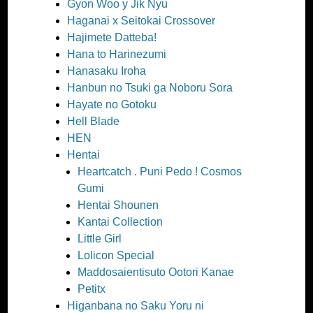
Gyon Woo y Jik Nyu
Haganai x Seitokai Crossover
Hajimete Datteba!
Hana to Harinezumi
Hanasaku Iroha
Hanbun no Tsuki ga Noboru Sora
Hayate no Gotoku
Hell Blade
HEN
Hentai
Heartcatch . Puni Pedo ! Cosmos
Gumi
Hentai Shounen
Kantai Collection
Little Girl
Lolicon Special
Maddosaientisuto Ootori Kanae
Petitx
Higanbana no Saku Yoru ni