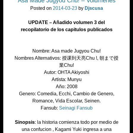
Asa Made Jugyou Chu! – Volumenes
Posted on
2014-03-23
by
Djscusa
UPDATE – Añadido volumen 3 del
recopilatorio de los capitulos publicados
Nombre: Asa made Jugyou Chu!
Nombres Alternativos: 授课到天亮Chu !, 朝まで授
業Chu!
Autor: OHTA Akiyoshi
Artista: Munyu
Año: 2008
Genero: Comedia, Ecchi, Cambio de Genero,
Romance, Vida Escolar, Seinen.
Fansub:
Seinagi Fansub
Sinopsis
: la historia comienza todo por medio de
una confucion , Kagami Yuki ingresa a una