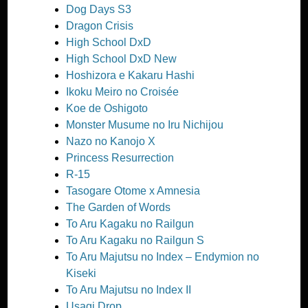
Dog Days S3
Dragon Crisis
High School DxD
High School DxD New
Hoshizora e Kakaru Hashi
Ikoku Meiro no Croisée
Koe de Oshigoto
Monster Musume no Iru Nichijou
Nazo no Kanojo X
Princess Resurrection
R-15
Tasogare Otome x Amnesia
The Garden of Words
To Aru Kagaku no Railgun
To Aru Kagaku no Railgun S
To Aru Majutsu no Index – Endymion no
Kiseki
To Aru Majutsu no Index II
Usagi Drop