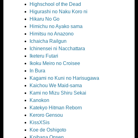
Highschool of the Dead
Higurashi no Naku Koro ni
Hikaru No Go
Himichu no Ayako sama
Himitsu no Anazono
Ichaicha Railgun
Ichinensei ni Nacchattara
Iketeru Futari
Ikoku Meiro no Croisee
In Bura
Kagami no Kuni no Harisugawa
Kaichou We Maid-sama
Kami no Mizu Shiru Sekai
Kanokon
Katekyo Hitman Reborn
Keroro Gensou
KissXSis
Koe de Oshigoto
Koibana Onsen