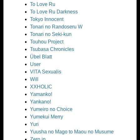
To Love Ru
To Love Ru Darkness
Tokyo Innocent
Tonari no Randoseru W
Tonari no Seki-kun
Touhou Project
Tsubasa Chronicles
Übel Blatt
User
VITA Sexualis
Will
XXHOLIC
Yamanko!
Yankano!
Yumeiro no Choice
Yumekui Merry
Yuri
Yuusha no Mago to Maou no Musume
Zero in