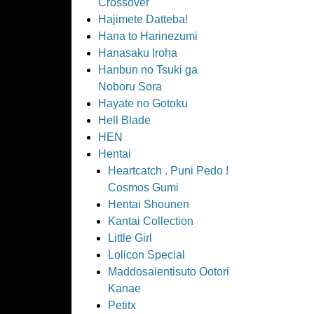
Crossover
Hajimete Datteba!
Hana to Harinezumi
Hanasaku Iroha
Hanbun no Tsuki ga
Noboru Sora
Hayate no Gotoku
Hell Blade
HEN
Hentai
Heartcatch . Puni Pedo !
Cosmos Gumi
Hentai Shounen
Kantai Collection
Little Girl
Lolicon Special
Maddosaientisuto Ootori
Kanae
Petitx