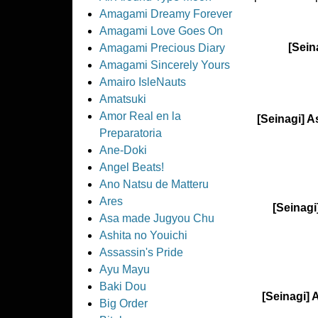
Amagami Dreamy Forever
Amagami Love Goes On
[Sein
Amagami Precious Diary
Amagami Sincerely Yours
Amairo IsleNauts
Amatsuki
Amor Real en la
[Seinagi] A
Preparatoria
Ane-Doki
Angel Beats!
Ano Natsu de Matteru
Ares
[Seinagi
Asa made Jugyou Chu
Ashita no Youichi
Assassin's Pride
Ayu Mayu
Baki Dou
[Seinagi] 
Big Order