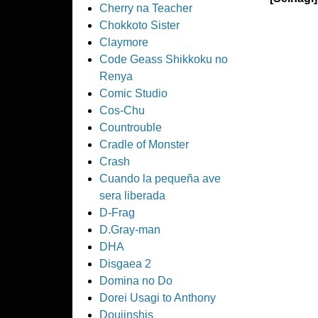
Cherry na Teacher
Chokkoto Sister
Claymore
Code Geass Shikkoku no
Renya
Comic Studio
Cos-Chu
Countrouble
Cradle of Monster
Crash
Cuando la pequeña ave
sera liberada
D-Frag
D.Gray-man
DHA
Disgaea 2
Domina no Do
Dorei Usagi to Anthony
Doujinshis