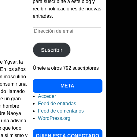
para suscribirte a este blog y
recibir notificaciones de nuevas
entradas.
Dirección
de
email
Suscribir
e Ygvar, la
Únete a otros 792 suscriptores
 En los años
én masculino.
consumir una
META
uido llamado
Acceder
e un gran
Feed de entradas
un hombre
Feed de comentarios
dre Naoya
WordPress.org
 una adivina.
e que todo
 a sí mismo y
QUIEN ESTÁ CONECTADO