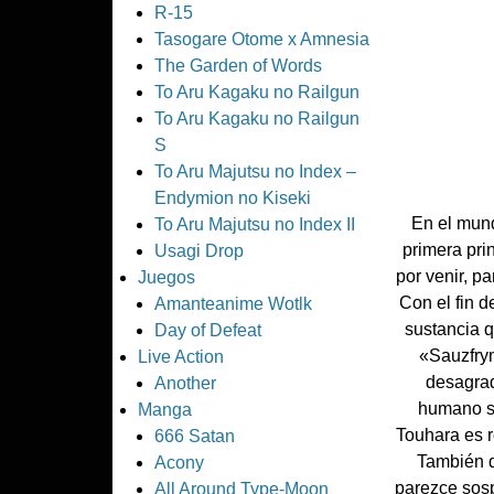
R-15
Tasogare Otome x Amnesia
The Garden of Words
To Aru Kagaku no Railgun
To Aru Kagaku no Railgun
S
To Aru Majutsu no Index –
Endymion no Kiseki
En el mund
To Aru Majutsu no Index II
primera pri
Usagi Drop
por venir, p
Juegos
Con el fin 
Amanteanime Wotlk
sustancia q
Day of Defeat
«Sauzfry
Live Action
desagrad
Another
humano s
Manga
Touhara es r
666 Satan
También q
Acony
parezce sosp
All Around Type-Moon