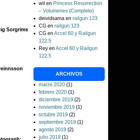
wil
en
Princess Resurrection
– Volumenes (Completo)
deividsama
en
railgun 123
CG
en
railgun 123
eig Sorgrims
CG
en
Accel 60 y Railgun
122.5
Rey
en
Accel 60 y Railgun
122.5
Sveinnsson
ARCHIVOS
marzo 2020
(1)
febrero 2020
(1)
diciembre 2019
(2)
noviembre 2019
(1)
octubre 2019
(2)
septiembre 2019
(1)
agosto 2019
(2)
julio 2019
(1)
otograph: