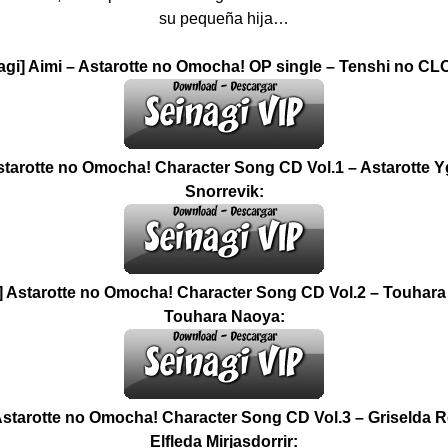
su pequeña hija…
agi] Aimi – Astarotte no Omocha! OP single – Tenshi no C
starotte no Omocha! Character Song CD Vol.1 – Astarotte Y
Snorrevik:
] Astarotte no Omocha! Character Song CD Vol.2 – Touhara
Touhara Naoya:
Astarotte no Omocha! Character Song CD Vol.3 – Griselda 
Elfleda Mirjasdorrir: