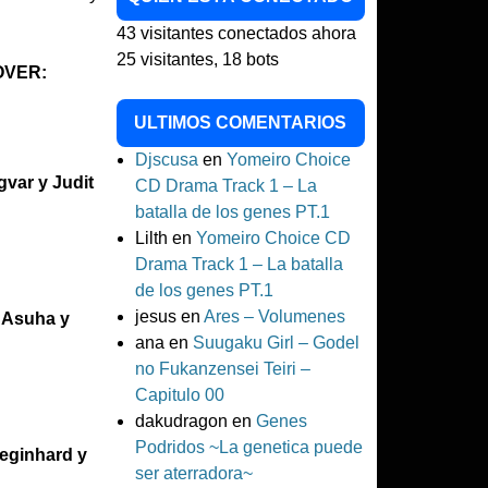
43 visitantes conectados ahora
25 visitantes,
18 bots
LOVER:
ULTIMOS COMENTARIOS
Djscusa
en
Yomeiro Choice
gvar y Judit
CD Drama Track 1 – La
batalla de los genes PT.1
Lilth
en
Yomeiro Choice CD
Drama Track 1 – La batalla
de los genes PT.1
jesus
en
Ares – Volumenes
 Asuha y
ana
en
Suugaku Girl – Godel
no Fukanzensei Teiri –
Capitulo 00
dakudragon
en
Genes
Podridos ~La genetica puede
Reginhard y
ser aterradora~