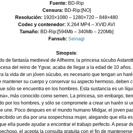
Fuente:
BD-Rip
Censura:
BD-Rip:[NO]
Resolución:
1920×1080 – 1280×720 – 848×480
Codec y contenedor:
X.264 MP4 – XVID AVI
Tamaño:
BD-Rip:[594Mb – 340Mb – 220Mb]
Fansub:
Seinagi
Sinopsis
:
o de fantasía medieval de Alfheimr, la princesa súcubo Astarott
ncesa del reino de Ygvar, acaba de llegar a la edad de 10 años.
ara la vida de un jóven súcubo, es necesario que tengan un har
de mantener su cuerpo y conservar su aspecto hermoso, deben 
ue sólo se encuentra en los hombres. Esta sustancia es un líq
ma», más conocido como semen. La princesa, sin embargo, tien
o por los hombres, y sólo se compromete a crear un harén si 
e une. Poco despues en el mundo humano Midgar, el joven pa
ecibido un dia por una sospechosa mujer, alegando que ella es
ue ella puede ayudar a encontrar el trabajo perfecto. A pesar d
echoso, el acepta la consulta gratuita con el fin de mantenerse