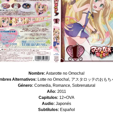
Nombre:
Astarotte no Omocha!
bres Alternativos:
Lotte no Omocha!, アスタロッテのおも
Género:
Comedia, Romance, Sobrenatural
Año:
2011
Capitulos:
12+OVA
Audio:
Japonés
Subtítulos:
Español