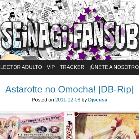
ansub – Español
LECTOR ADULTO
VIP
TRACKER
¡ÚNETE A NOSOTRO
Astarotte no Omocha! [DB-Rip]
Posted on
2011-12-08
by
Djscusa