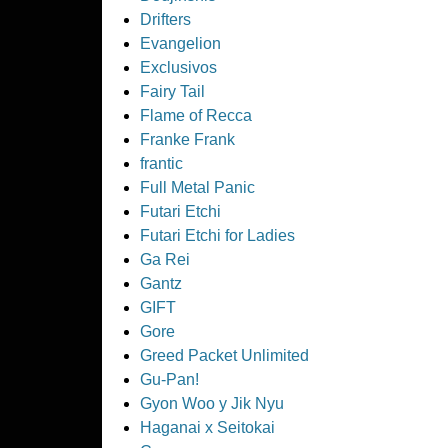
Drifters
Evangelion
Exclusivos
Fairy Tail
Flame of Recca
Franke Frank
frantic
Full Metal Panic
Futari Etchi
Futari Etchi for Ladies
Ga Rei
Gantz
GIFT
Gore
Greed Packet Unlimited
Gu-Pan!
Gyon Woo y Jik Nyu
Haganai x Seitokai