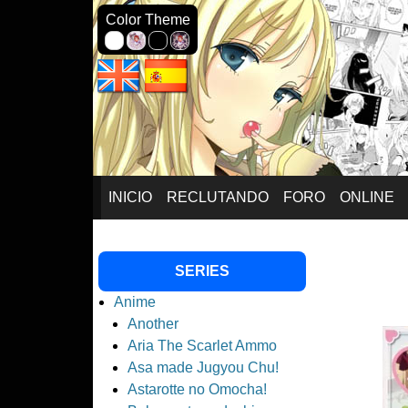
Seinagi F
Color Theme
SKIP
INICIO
RECLUTANDO
FORO
ONLINE
TO
SERIES
CONTENT
Anime
Another
Aria The Scarlet Ammo
Asa made Jugyou Chu!
Astarotte no Omocha!