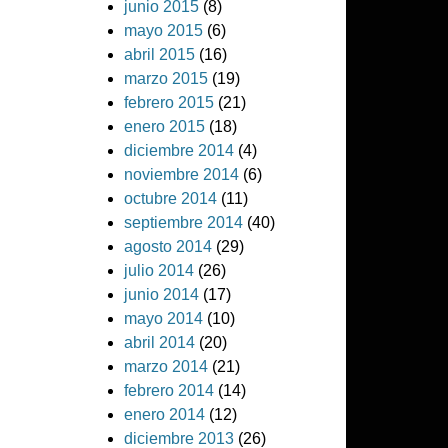
junio 2015
(8)
mayo 2015
(6)
abril 2015
(16)
marzo 2015
(19)
febrero 2015
(21)
enero 2015
(18)
diciembre 2014
(4)
noviembre 2014
(6)
octubre 2014
(11)
septiembre 2014
(40)
agosto 2014
(29)
julio 2014
(26)
junio 2014
(17)
mayo 2014
(10)
abril 2014
(20)
marzo 2014
(21)
febrero 2014
(14)
enero 2014
(12)
diciembre 2013
(26)