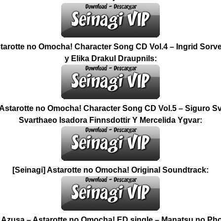
starotte no Omocha! Character Song CD Vol.4 – Ingrid Sorv
y Elika Drakul Draupnils:
 Astarotte no Omocha! Character Song CD Vol.5 – Siguro 
Svarthaeo Isadora Finnsdottir Y Mercelida Ygvar:
[Seinagi] Astarotte no Omocha! Original Soundtrack:
] Azusa – Astarotte no Omocha! ED single – Manatsu no Ph