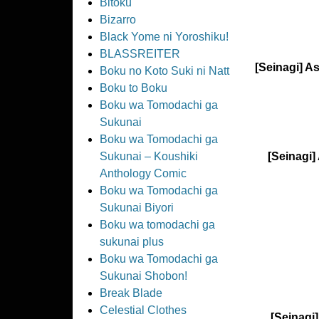
Bitoku
Bizarro
Black Yome ni Yoroshiku!
BLASSREITER
[Seinagi] A
Boku no Koto Suki ni Natt
Boku to Boku
Boku wa Tomodachi ga
Sukunai
Boku wa Tomodachi ga
Sukunai – Koushiki
[Seinagi]
Anthology Comic
Boku wa Tomodachi ga
Sukunai Biyori
Boku wa tomodachi ga
sukunai plus
Boku wa Tomodachi ga
Sukunai Shobon!
Break Blade
Celestial Clothes
[Seinagi