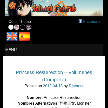
Seinagi Fansub – Español
Color Theme
Facebook
MENU
SKIP
Princess Resurrection – Volumenes
TO
(Completo)
CONTENT
Posted on
2018-04-18
by
Djscusa
Nombre:
Princess Resurrection
Nombres Alternativos:
怪物王女, Monster