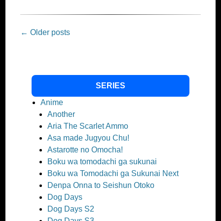
Post
←
Older posts
navigation
SERIES
Anime
Another
Aria The Scarlet Ammo
Asa made Jugyou Chu!
Astarotte no Omocha!
Boku wa tomodachi ga sukunai
Boku wa Tomodachi ga Sukunai Next
Denpa Onna to Seishun Otoko
Dog Days
Dog Days S2
Dog Days S3