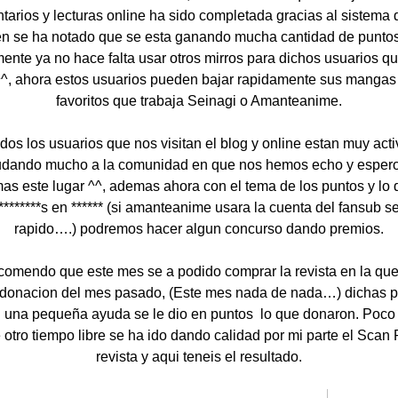
tarios y lecturas online ha sido completada gracias al sistema 
n se ha notado que se esta ganando mucha cantidad de punto
ente ya no hace falta usar otros mirros para dichos usuarios q
^^, ahora estos usuarios pueden bajar rapidamente sus mangas
favoritos que trabaja Seinagi o Amanteanime.
dos los usuarios que nos visitan el blog y online estan muy acti
udando mucho a la comunidad en que nos hemos echo y espero
as este lugar ^^, ademas ahora con el tema de los puntos y lo
 ********s en ****** (si amanteanime usara la cuenta del fansub s
rapido….) podremos hacer algun concurso dando premios.
omendo que este mes se a podido comprar la revista en la que
a donacion del mes pasado, (Este mes nada de nada…) dichas 
una pequeña ayuda se le dio en puntos lo que donaron. Poco
 otro tiempo libre se ha ido dando calidad por mi parte el Scan
revista y aqui teneis el resultado.