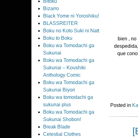
Bitoku
Bizarro
Black Yome ni Yoroshiku!
BLASSREITER
Boku no Koto Suki ni Natt
Boku to Boku
bien , no
Boku wa Tomodachi ga
despedida,
Sukunai
que conos
Boku wa Tomodachi ga
Sukunai – Koushiki
Anthology Comic
Boku wa Tomodachi ga
Sukunai Biyori
Boku wa tomodachi ga
sukunai plus
Posted in
Ka
Boku wa Tomodachi ga
Sukunai Shobon!
Break Blade
[
Celestial Clothes