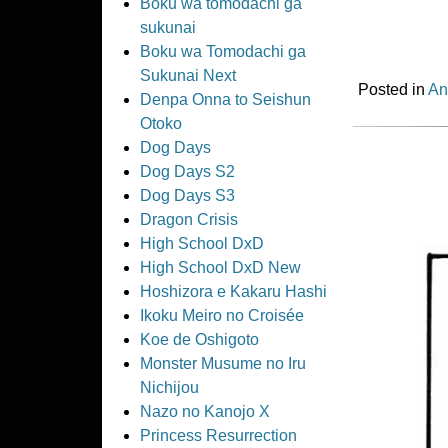
Boku wa tomodachi ga
sukunai
Boku wa Tomodachi ga
Sukunai Next
Posted in
An
Denpa Onna to Seishun
Otoko
Dog Days
Dog Days S2
Dog Days S3
Dragon Crisis
High School DxD
High School DxD New
Hoshizora e Kakaru Hashi
Ikoku Meiro no Croisée
Koe de Oshigoto
Monster Musume no Iru
Nichijou
Nazo no Kanojo X
Princess Resurrection