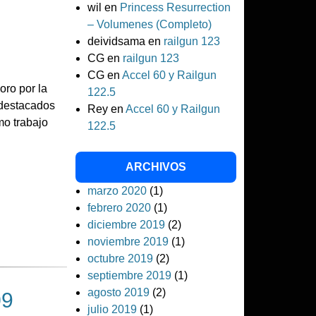
wil
en
Princess Resurrection
– Volumenes (Completo)
deividsama
en
railgun 123
CG
en
railgun 123
CG
en
Accel 60 y Railgun
oro por la
122.5
 destacados
Rey
en
Accel 60 y Railgun
mo trabajo
122.5
ARCHIVOS
marzo 2020
(1)
febrero 2020
(1)
diciembre 2019
(2)
noviembre 2019
(1)
octubre 2019
(2)
septiembre 2019
(1)
agosto 2019
(2)
09
julio 2019
(1)