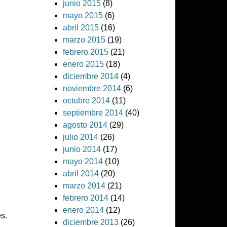
junio 2015
(8)
mayo 2015
(6)
abril 2015
(16)
marzo 2015
(19)
febrero 2015
(21)
enero 2015
(18)
diciembre 2014
(4)
noviembre 2014
(6)
octubre 2014
(11)
septiembre 2014
(40)
agosto 2014
(29)
julio 2014
(26)
junio 2014
(17)
mayo 2014
(10)
abril 2014
(20)
marzo 2014
(21)
febrero 2014
(14)
enero 2014
(12)
s.
diciembre 2013
(26)