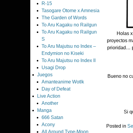
R-15
Tasogare Otome x Amnesia
The Garden of Words
To Aru Kagaku no Railgun
To Aru Kagaku no Railgun
Holas x
S
proyectos m
To Aru Majutsu no Index –
prioridad… 
Endymion no Kiseki
To Aru Majutsu no Index II
Usagi Drop
Juegos
Bueno no cu
Amanteanime Wotlk
Day of Defeat
Live Action
Another
Manga
Si q
666 Satan
Acony
Posted in
Se
All Around Type-Moon