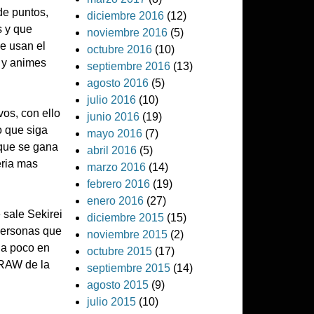
de puntos,
diciembre 2016
(12)
s y que
noviembre 2016
(5)
ue usan el
octubre 2016
(10)
 y animes
septiembre 2016
(13)
agosto 2016
(5)
julio 2016
(10)
vos, con ello
junio 2016
(19)
 que siga
mayo 2016
(7)
 que se gana
abril 2016
(5)
eria mas
marzo 2016
(14)
febrero 2016
(19)
enero 2016
(27)
 sale Sekirei
diciembre 2015
(15)
personas que
noviembre 2015
(2)
 a poco en
octubre 2015
(17)
 RAW de la
septiembre 2015
(14)
agosto 2015
(9)
julio 2015
(10)