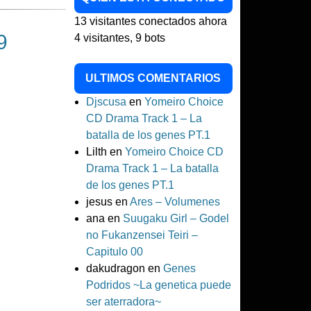
13 visitantes conectados ahora
9
4 visitantes,
9 bots
ULTIMOS COMENTARIOS
Djscusa
en
Yomeiro Choice
CD Drama Track 1 – La
batalla de los genes PT.1
Lilth
en
Yomeiro Choice CD
Drama Track 1 – La batalla
de los genes PT.1
jesus
en
Ares – Volumenes
ana
en
Suugaku Girl – Godel
no Fukanzensei Teiri –
Capitulo 00
dakudragon
en
Genes
Podridos ~La genetica puede
ser aterradora~