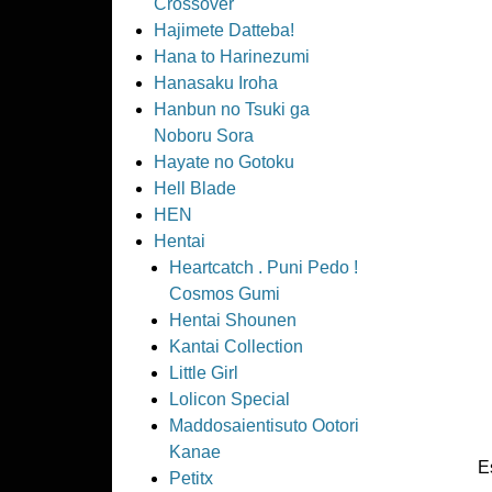
Crossover
Hajimete Datteba!
Hana to Harinezumi
Hanasaku Iroha
Hanbun no Tsuki ga
Noboru Sora
Hayate no Gotoku
Hell Blade
HEN
Hentai
Heartcatch . Puni Pedo !
Cosmos Gumi
Hentai Shounen
Kantai Collection
Little Girl
Lolicon Special
Maddosaientisuto Ootori
Kanae
E
Petitx