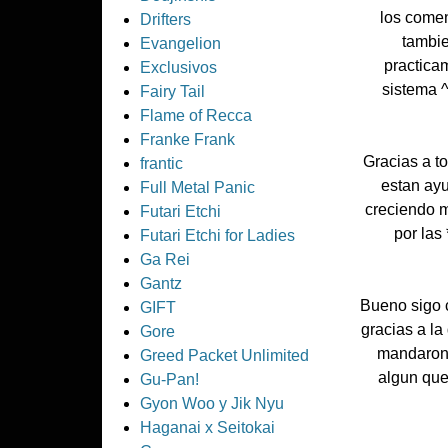
los comen
Drifters
tambie
Evangelion
practicam
Exclusivos
sistema 
Fairy Tail
Flame of Recca
Franke Frank
Gracias a to
frantic
estan ay
Full Metal Panic
creciendo m
Futari Etchi
por las
Futari Etchi for Ladies
Ga Rei
Gantz
Bueno sigo c
GIFT
gracias a l
Gore
mandaron 
Greed Packet Unlimited
algun que
Gu-Pan!
Gyon Woo y Jik Nyu
Haganai x Seitokai