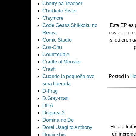
Cherry na Teacher
Chokkoto Sister
Claymore
Code Geass Shikkoku no
Este EP es 
Renya
novia…. en e
Comic Studio
si quieren g
Cos-Chu
Countrouble
Cradle of Monster
Crash
Cuando la pequeña ave
Posted in
Ho
sera liberada
D-Frag
D.Gray-man
DHA
Disgaea 2
Domina no Do
Hola a todo
Dorei Usagi to Anthony
un increme
Doujinshis