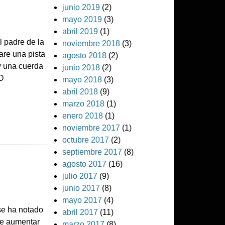
junio 2019
(2)
mayo 2019
(3)
abril 2019
(1)
 padre de la
noviembre 2018
(3)
are una pista
agosto 2018
(2)
 y una cuerda
junio 2018
(2)
D
mayo 2018
(3)
abril 2018
(9)
marzo 2018
(1)
enero 2018
(1)
noviembre 2017
(1)
octubre 2017
(2)
septiembre 2017
(8)
agosto 2017
(16)
julio 2017
(9)
junio 2017
(8)
mayo 2017
(4)
se ha notado
abril 2017
(11)
de aumentar
marzo 2017
(8)