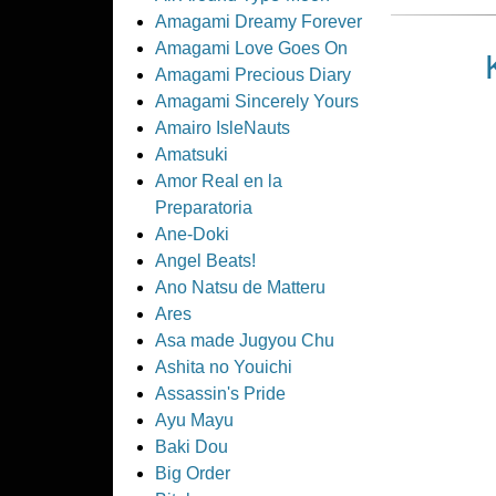
Amagami Dreamy Forever
Amagami Love Goes On
Amagami Precious Diary
Amagami Sincerely Yours
Amairo IsleNauts
Amatsuki
Amor Real en la
Preparatoria
Ane-Doki
Angel Beats!
Ano Natsu de Matteru
Ares
Asa made Jugyou Chu
Ashita no Youichi
Assassin's Pride
Ayu Mayu
Baki Dou
Big Order