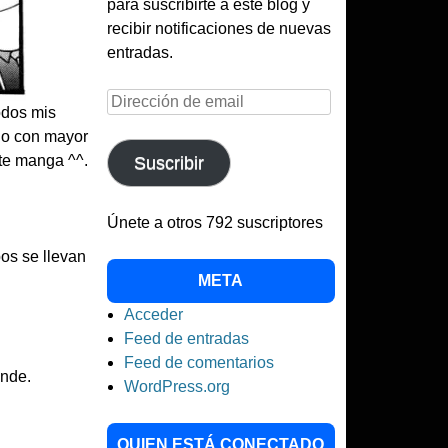
para suscribirte a este blog y
recibir notificaciones de nuevas
entradas.
Dirección
odos mis
de
jo con mayor
email
te manga ^^.
Suscribir
Únete a otros 792 suscriptores
os se llevan
META
Acceder
Feed de entradas
Feed de comentarios
onde.
WordPress.org
QUIEN ESTÁ CONECTADO