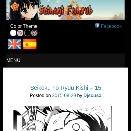
Seinagi Fansub – Español
Color Theme
Facebook
MENU
SKIP
Seikoku no Ryuu Kishi – 15
TO
Posted on
2015-08-29
by
Djscusa
CONTENT