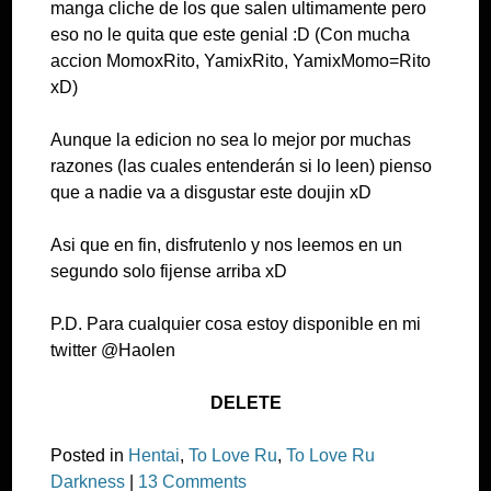
manga cliche de los que salen ultimamente pero
eso no le quita que este genial :D (Con mucha
accion MomoxRito, YamixRito, YamixMomo=Rito
xD)
Aunque la edicion no sea lo mejor por muchas
razones (las cuales entenderán si lo leen) pienso
que a nadie va a disgustar este doujin xD
Asi que en fin, disfrutenlo y nos leemos en un
segundo solo fijense arriba xD
P.D. Para cualquier cosa estoy disponible en mi
twitter @Haolen
DELETE
Posted in
Hentai
,
To Love Ru
,
To Love Ru
Darkness
|
13 Comments