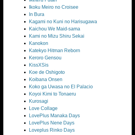
Ikoku Meiro no Croisee
In Bura
Kagami no Kuni no Harisugawa
Kaichou We Maid-sama
Kami no Mizu Shiru Sekai
Kanokon
Katekyo Hitman Reborn
Keroro Gensou
KissXSis
Koe de Oshigoto
Koibana Onsen
Koko ga Uwasa no El Palacio
Koyoi Kimi to Tonaeru
Kurosagi
Love Collage
LovePlus Manaka Days
LovePlus Nene Days
Loveplus Rinko Days