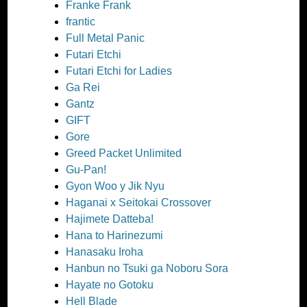
Franke Frank
frantic
Full Metal Panic
Futari Etchi
Futari Etchi for Ladies
Ga Rei
Gantz
GIFT
Gore
Greed Packet Unlimited
Gu-Pan!
Gyon Woo y Jik Nyu
Haganai x Seitokai Crossover
Hajimete Datteba!
Hana to Harinezumi
Hanasaku Iroha
Hanbun no Tsuki ga Noboru Sora
Hayate no Gotoku
Hell Blade