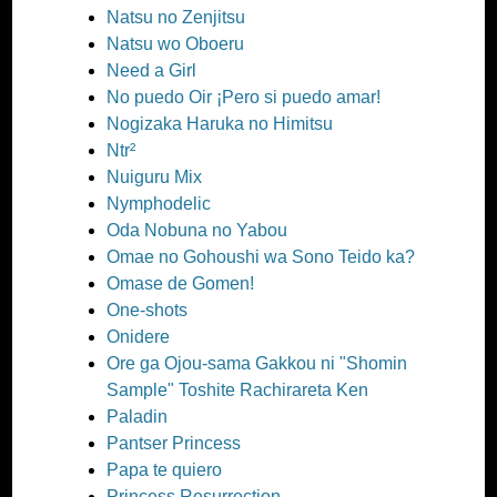
Natsu no Zenjitsu
Natsu wo Oboeru
Need a Girl
No puedo Oir ¡Pero si puedo amar!
Nogizaka Haruka no Himitsu
Ntr²
Nuiguru Mix
Nymphodelic
Oda Nobuna no Yabou
Omae no Gohoushi wa Sono Teido ka?
Omase de Gomen!
One-shots
Onidere
Ore ga Ojou-sama Gakkou ni "Shomin
Sample" Toshite Rachirareta Ken
Paladin
Pantser Princess
Papa te quiero
Princess Resurrection