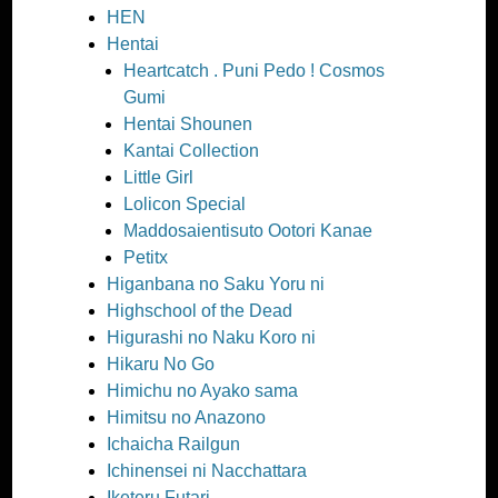
HEN
Hentai
Heartcatch . Puni Pedo ! Cosmos
Gumi
Hentai Shounen
Kantai Collection
Little Girl
Lolicon Special
Maddosaientisuto Ootori Kanae
Petitx
Higanbana no Saku Yoru ni
Highschool of the Dead
Higurashi no Naku Koro ni
Hikaru No Go
Himichu no Ayako sama
Himitsu no Anazono
Ichaicha Railgun
Ichinensei ni Nacchattara
Iketeru Futari