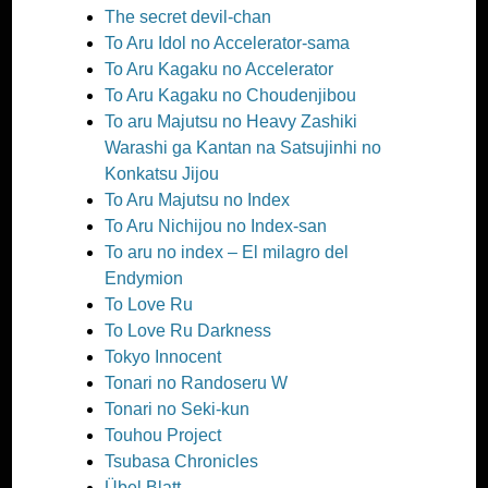
The secret devil-chan
To Aru Idol no Accelerator-sama
To Aru Kagaku no Accelerator
To Aru Kagaku no Choudenjibou
To aru Majutsu no Heavy Zashiki
Warashi ga Kantan na Satsujinhi no
Konkatsu Jijou
To Aru Majutsu no Index
To Aru Nichijou no Index-san
To aru no index – El milagro del
Endymion
To Love Ru
To Love Ru Darkness
Tokyo Innocent
Tonari no Randoseru W
Tonari no Seki-kun
Touhou Project
Tsubasa Chronicles
Übel Blatt