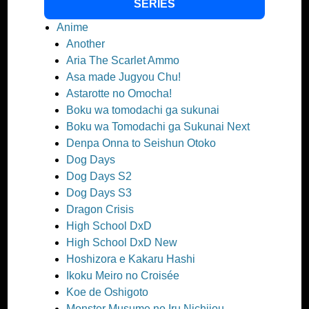
SERIES
Anime
Another
Aria The Scarlet Ammo
Asa made Jugyou Chu!
Astarotte no Omocha!
Boku wa tomodachi ga sukunai
Boku wa Tomodachi ga Sukunai Next
Denpa Onna to Seishun Otoko
Dog Days
Dog Days S2
Dog Days S3
Dragon Crisis
High School DxD
High School DxD New
Hoshizora e Kakaru Hashi
Ikoku Meiro no Croisée
Koe de Oshigoto
Monster Musume no Iru Nichijou