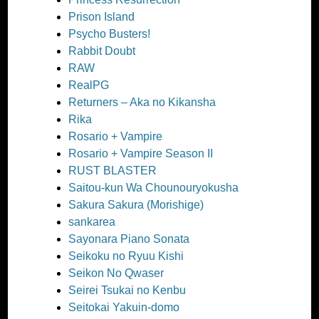
Prison Island
Psycho Busters!
Rabbit Doubt
RAW
RealPG
Returners – Aka no Kikansha
Rika
Rosario + Vampire
Rosario + Vampire Season II
RUST BLASTER
Saitou-kun Wa Chounouryokusha
Sakura Sakura (Morishige)
sankarea
Sayonara Piano Sonata
Seikoku no Ryuu Kishi
Seikon No Qwaser
Seirei Tsukai no Kenbu
Seitokai Yakuin-domo