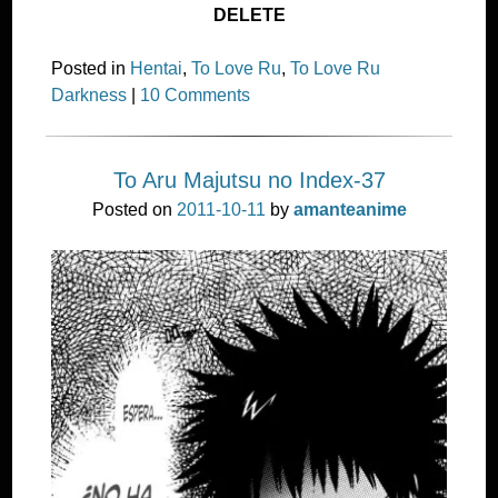
DELETE
Posted in
Hentai
,
To Love Ru
,
To Love Ru
Darkness
|
10 Comments
To Aru Majutsu no Index-37
Posted on
2011-10-11
by
amanteanime