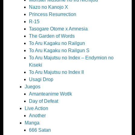
Nazo no Kanojo X
Princess Resurrection
R-15
Tasogare Otome x Amnesia
The Garden of Words
To Aru Kagaku no Railgun
To Aru Kagaku no Railgun S
To Aru Majutsu no Index – Endymion no
Kiseki
To Aru Majutsu no Index II
Usagi Drop
Juegos
Amanteanime Wotlk
Day of Defeat
Live Action
Another
Manga
666 Satan