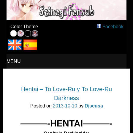
Seinagi Fansub – Español
Color Theme
Facebook
MENU
SKIP
Hentai – To Love-Ru y To Love-Ru
TO
Darkness
CONTENT
Posted on
2013-10-10
by
Djscusa
———-HENTAI———-