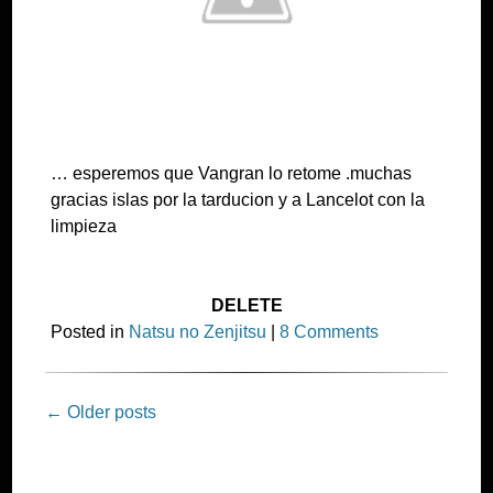
… esperemos que Vangran lo retome .muchas
gracias islas por la tarducion y a Lancelot con la
limpieza
DELETE
Posted in
Natsu no Zenjitsu
|
8 Comments
Post
←
Older posts
navigation
SERIES
Anime
Another