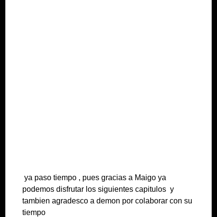
ya paso tiempo , pues gracias a Maigo ya
podemos disfrutar los siguientes capitulos y
tambien agradesco a demon por colaborar con su
tiempo
DELETE
Posted in
Natsu no Zenjitsu
|
1 Comment