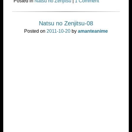
Posted in
Natsu no Zenjitsu
|
1 Comment
Natsu no Zenjitsu-08
Posted on
2011-10-20
by
amanteanime
la motivacion de un pintor , es por una mujer que
no conoce.