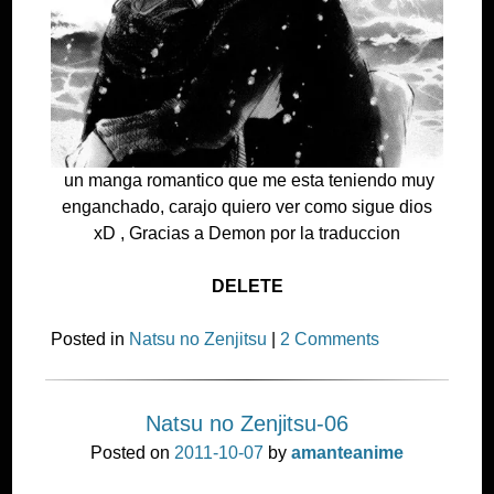
un manga romantico que me esta teniendo muy
enganchado, carajo quiero ver como sigue dios
xD , Gracias a Demon por la traduccion
DELETE
Posted in
Natsu no Zenjitsu
|
2 Comments
Natsu no Zenjitsu-06
Posted on
2011-10-07
by
amanteanime