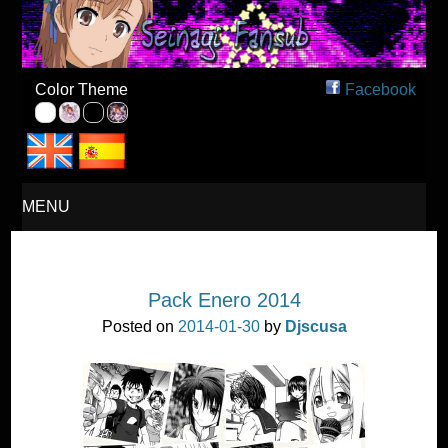
Seinagi Fansub – Español
Color Theme
Facebook
MENU
SKIP
Pack Enero 2014
TO
Posted on
2014-01-30
by
Djscusa
CONTENT