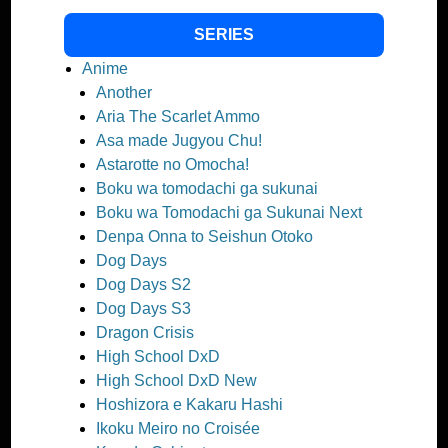
Aria The Scarlet Ammo
Asa made Jugyou Chu!
Astarotte no Omocha!
Boku wa tomodachi ga sukunai
Boku wa Tomodachi ga Sukunai Next
Denpa Onna to Seishun Otoko
Dog Days
Dog Days S2
Dog Days S3
Dragon Crisis
High School DxD
High School DxD New
Hoshizora e Kakaru Hashi
Ikoku Meiro no Croisée
Koe de Oshigoto
Monster Musume no Iru Nichijou
Nazo no Kanojo X
Princess Resurrection