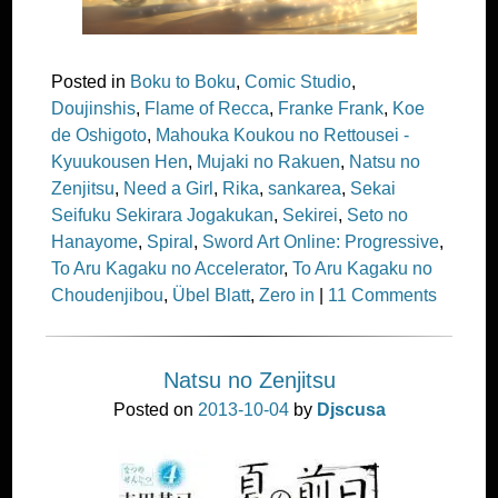
Posted in
Boku to Boku
,
Comic Studio
,
Doujinshis
,
Flame of Recca
,
Franke Frank
,
Koe
de Oshigoto
,
Mahouka Koukou no Rettousei -
Kyuukousen Hen
,
Mujaki no Rakuen
,
Natsu no
Zenjitsu
,
Need a Girl
,
Rika
,
sankarea
,
Sekai
Seifuku Sekirara Jogakukan
,
Sekirei
,
Seto no
Hanayome
,
Spiral
,
Sword Art Online: Progressive
,
To Aru Kagaku no Accelerator
,
To Aru Kagaku no
Choudenjibou
,
Übel Blatt
,
Zero in
|
11 Comments
Natsu no Zenjitsu
Posted on
2013-10-04
by
Djscusa