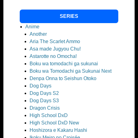
SERIES
Anime
Another
Aria The Scarlet Ammo
Asa made Jugyou Chu!
Astarotte no Omocha!
Boku wa tomodachi ga sukunai
Boku wa Tomodachi ga Sukunai Next
Denpa Onna to Seishun Otoko
Dog Days
Dog Days S2
Dog Days S3
Dragon Crisis
High School DxD
High School DxD New
Hoshizora e Kakaru Hashi
Ikoku Meiro no Croisée