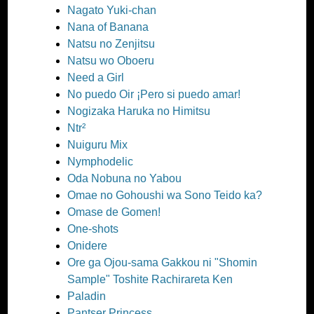
Nagato Yuki-chan
Nana of Banana
Natsu no Zenjitsu
Natsu wo Oboeru
Need a Girl
No puedo Oir ¡Pero si puedo amar!
Nogizaka Haruka no Himitsu
Ntr²
Nuiguru Mix
Nymphodelic
Oda Nobuna no Yabou
Omae no Gohoushi wa Sono Teido ka?
Omase de Gomen!
One-shots
Onidere
Ore ga Ojou-sama Gakkou ni "Shomin
Sample" Toshite Rachirareta Ken
Paladin
Pantser Princess