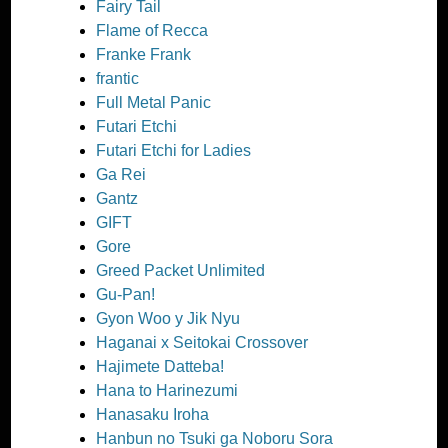
Fairy Tail
Flame of Recca
Franke Frank
frantic
Full Metal Panic
Futari Etchi
Futari Etchi for Ladies
Ga Rei
Gantz
GIFT
Gore
Greed Packet Unlimited
Gu-Pan!
Gyon Woo y Jik Nyu
Haganai x Seitokai Crossover
Hajimete Datteba!
Hana to Harinezumi
Hanasaku Iroha
Hanbun no Tsuki ga Noboru Sora