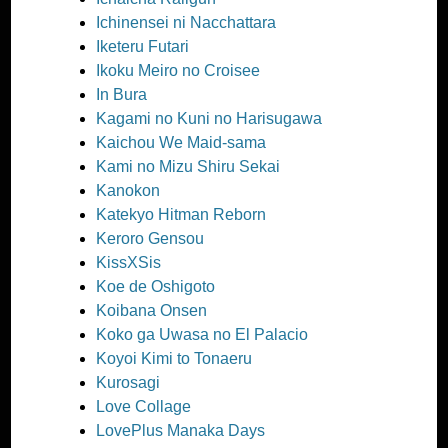
Ichinensei ni Nacchattara
Iketeru Futari
Ikoku Meiro no Croisee
In Bura
Kagami no Kuni no Harisugawa
Kaichou We Maid-sama
Kami no Mizu Shiru Sekai
Kanokon
Katekyo Hitman Reborn
Keroro Gensou
KissXSis
Koe de Oshigoto
Koibana Onsen
Koko ga Uwasa no El Palacio
Koyoi Kimi to Tonaeru
Kurosagi
Love Collage
LovePlus Manaka Days