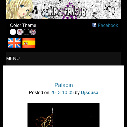
Seinagi Fansub – Español
Color Theme
Facebook
MENU
SKIP
Paladin
TO
Posted on
2013-10-05
by
Djscusa
CONTENT