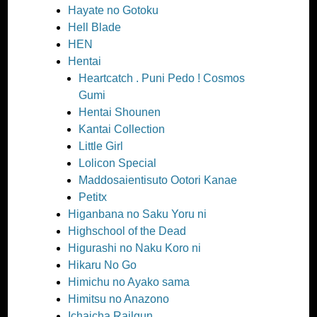
Hayate no Gotoku
Hell Blade
HEN
Hentai
Heartcatch . Puni Pedo ! Cosmos
Gumi
Hentai Shounen
Kantai Collection
Little Girl
Lolicon Special
Maddosaientisuto Ootori Kanae
Petitx
Higanbana no Saku Yoru ni
Highschool of the Dead
Higurashi no Naku Koro ni
Hikaru No Go
Himichu no Ayako sama
Himitsu no Anazono
Ichaicha Railgun