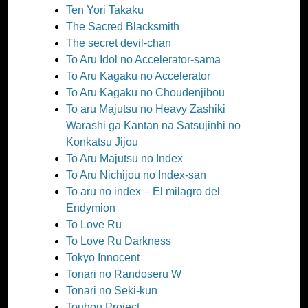
Ten Yori Takaku
The Sacred Blacksmith
The secret devil-chan
To Aru Idol no Accelerator-sama
To Aru Kagaku no Accelerator
To Aru Kagaku no Choudenjibou
To aru Majutsu no Heavy Zashiki
Warashi ga Kantan na Satsujinhi no
Konkatsu Jijou
To Aru Majutsu no Index
To Aru Nichijou no Index-san
To aru no index – El milagro del
Endymion
To Love Ru
To Love Ru Darkness
Tokyo Innocent
Tonari no Randoseru W
Tonari no Seki-kun
Touhou Project