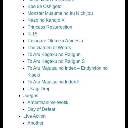
Koe de Oshigoto
Monster Musume no Iru Nichijou
Nazo no Kanojo X
Princess Resurrection
R-15
Tasogare Otome x Amnesia
The Garden of Words
To Aru Kagaku no Railgun
To Aru Kagaku no Railgun S
To Aru Majutsu no Index – Endymion no
Kiseki
To Aru Majutsu no Index II
Usagi Drop
Juegos
Amanteanime Wotlk
Day of Defeat
Live Action
Another