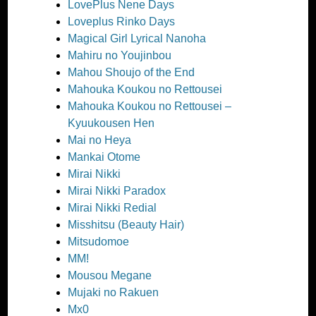
LovePlus Nene Days
Loveplus Rinko Days
Magical Girl Lyrical Nanoha
Mahiru no Youjinbou
Mahou Shoujo of the End
Mahouka Koukou no Rettousei
Mahouka Koukou no Rettousei –
Kyuukousen Hen
Mai no Heya
Mankai Otome
Mirai Nikki
Mirai Nikki Paradox
Mirai Nikki Redial
Misshitsu (Beauty Hair)
Mitsudomoe
MM!
Mousou Megane
Mujaki no Rakuen
Mx0