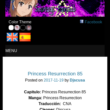
Seinagi Fansub – Español
Color Theme
Facebook
MENU
SKIP
Princess Resurrection 85
TO
Posted on
2017-11-19
by
Djscusa
CONTENT
Capitulo:
Princess Resurrection 85
Manga:
Princess Resurrection
Traducción:
CNA
Cleaner:
Djscusa