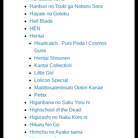
Hanbun no Tsuki ga Noboru Sora
Hayate no Gotoku
Hell Blade
HEN
Hentai
Heartcatch . Puni Pedo ! Cosmos
Gumi
Hentai Shounen
Kantai Collection
Little Girl
Lolicon Special
Maddosaientisuto Ootori Kanae
Petitx
Higanbana no Saku Yoru ni
Highschool of the Dead
Higurashi no Naku Koro ni
Hikaru No Go
Himichu no Ayako sama