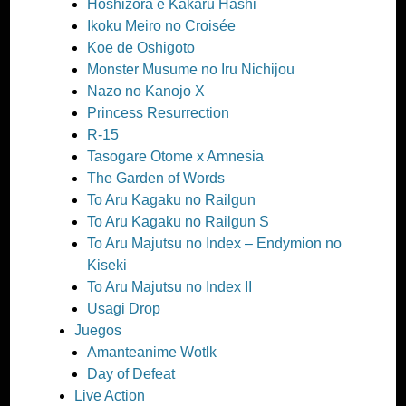
Hoshizora e Kakaru Hashi
Ikoku Meiro no Croisée
Koe de Oshigoto
Monster Musume no Iru Nichijou
Nazo no Kanojo X
Princess Resurrection
R-15
Tasogare Otome x Amnesia
The Garden of Words
To Aru Kagaku no Railgun
To Aru Kagaku no Railgun S
To Aru Majutsu no Index – Endymion no
Kiseki
To Aru Majutsu no Index II
Usagi Drop
Juegos
Amanteanime Wotlk
Day of Defeat
Live Action