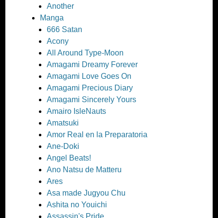
Another
Manga
666 Satan
Acony
All Around Type-Moon
Amagami Dreamy Forever
Amagami Love Goes On
Amagami Precious Diary
Amagami Sincerely Yours
Amairo IsleNauts
Amatsuki
Amor Real en la Preparatoria
Ane-Doki
Angel Beats!
Ano Natsu de Matteru
Ares
Asa made Jugyou Chu
Ashita no Youichi
Assassin's Pride