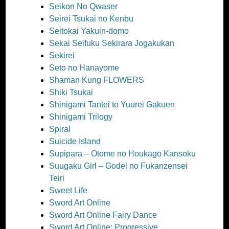
Seikon No Qwaser
Seirei Tsukai no Kenbu
Seitokai Yakuin-domo
Sekai Seifuku Sekirara Jogakukan
Sekirei
Seto no Hanayome
Shaman Kung FLOWERS
Shiki Tsukai
Shinigami Tantei to Yuurei Gakuen
Shinigami Trilogy
Spiral
Suicide Island
Supipara – Otome no Houkago Kansoku
Suugaku Girl – Godel no Fukanzensei
Teiri
Sweet Life
Sword Art Online
Sword Art Online Fairy Dance
Sword Art Online: Progressive