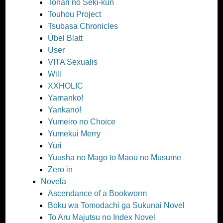
Tonari no Seki-kun
Touhou Project
Tsubasa Chronicles
Übel Blatt
User
VITA Sexualis
Will
XXHOLIC
Yamanko!
Yankano!
Yumeiro no Choice
Yumekui Merry
Yuri
Yuusha no Mago to Maou no Musume
Zero in
Novela
Ascendance of a Bookworm
Boku wa Tomodachi ga Sukunai Novel
To Aru Majutsu no Index Novel