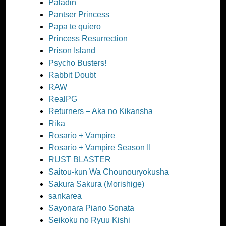
Paladin
Pantser Princess
Papa te quiero
Princess Resurrection
Prison Island
Psycho Busters!
Rabbit Doubt
RAW
RealPG
Returners – Aka no Kikansha
Rika
Rosario + Vampire
Rosario + Vampire Season II
RUST BLASTER
Saitou-kun Wa Chounouryokusha
Sakura Sakura (Morishige)
sankarea
Sayonara Piano Sonata
Seikoku no Ryuu Kishi