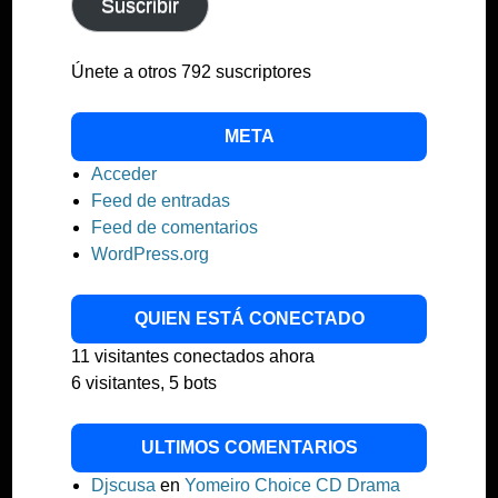
Suscribir
Únete a otros 792 suscriptores
META
Acceder
Feed de entradas
Feed de comentarios
WordPress.org
QUIEN ESTÁ CONECTADO
11 visitantes conectados ahora
6 visitantes,
5 bots
ULTIMOS COMENTARIOS
Djscusa
en
Yomeiro Choice CD Drama