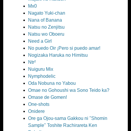
Mx0
Nagato Yuki-chan
Nana of Banana
Natsu no Zenjitsu
Natsu wo Oboeru
Need a Girl
No puedo Oir ¡Pero si puedo amar!
Nogizaka Haruka no Himitsu
Ntr²
Nuiguru Mix
Nymphodelic
Oda Nobuna no Yabou
Omae no Gohoushi wa Sono Teido ka?
Omase de Gomen!
One-shots
Onidere
Ore ga Ojou-sama Gakkou ni "Shomin
Sample" Toshite Rachirareta Ken