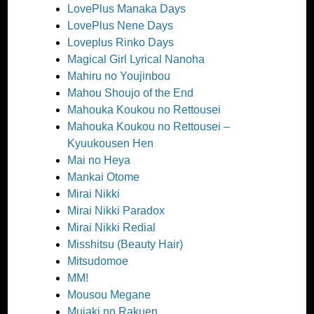
LovePlus Manaka Days
LovePlus Nene Days
Loveplus Rinko Days
Magical Girl Lyrical Nanoha
Mahiru no Youjinbou
Mahou Shoujo of the End
Mahouka Koukou no Rettousei
Mahouka Koukou no Rettousei –
Kyuukousen Hen
Mai no Heya
Mankai Otome
Mirai Nikki
Mirai Nikki Paradox
Mirai Nikki Redial
Misshitsu (Beauty Hair)
Mitsudomoe
MM!
Mousou Megane
Mujaki no Rakuen