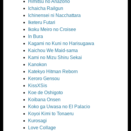
Himitsu no Anazono
Ichaicha Railgun
Ichinensei ni Nacchattara
Iketeru Futari
Ikoku Meiro no Croisee
In Bura
Kagami no Kuni no Harisugawa
Kaichou We Maid-sama
Kami no Mizu Shiru Sekai
Kanokon
Katekyo Hitman Reborn
Keroro Gensou
KissXSis
Koe de Oshigoto
Koibana Onsen
Koko ga Uwasa no El Palacio
Koyoi Kimi to Tonaeru
Kurosagi
Love Collage