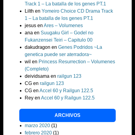
Track 1 – La batalla de los genes PT.1
Lilth
en
Yomeiro Choice CD Drama Track
1 – La batalla de los genes PT.1
jesus
en
Ares – Volumenes
ana
en
Suugaku Girl – Godel no
Fukanzensei Teiri – Capitulo 00
dakudragon
en
Genes Podridos ~La
genetica puede ser aterradora~
wil
en
Princess Resurrection – Volumenes
(Completo)
deividsama
en
railgun 123
CG
en
railgun 123
CG
en
Accel 60 y Railgun 122.5
Rey
en
Accel 60 y Railgun 122.5
ARCHIVOS
marzo 2020
(1)
febrero 2020
(1)