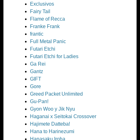
Exclusivos
Fairy Tail
Flame of Recca
Franke Frank
frantic
Full Metal Panic
Futari Etchi
Futari Etchi for Ladies
Ga Rei
Gantz
GIFT
Gore
Greed Packet Unlimited
Gu-Pan!
Gyon Woo y Jik Nyu
Haganai x Seitokai Crossover
Hajimete Datteba!
Hana to Harinezumi
Hanasaku Iroha