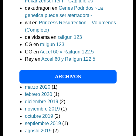
Fukanzensei Teiri – Capitulo 00
dakudragon
en
Genes Podridos ~La
genetica puede ser aterradora~
wil
en
Princess Resurrection – Volumenes
(Completo)
deividsama
en
railgun 123
CG
en
railgun 123
CG
en
Accel 60 y Railgun 122.5
Rey
en
Accel 60 y Railgun 122.5
ARCHIVOS
marzo 2020
(1)
febrero 2020
(1)
diciembre 2019
(2)
noviembre 2019
(1)
octubre 2019
(2)
septiembre 2019
(1)
agosto 2019
(2)