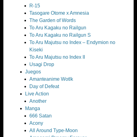
R-15
Tasogare Otome x Amnesia
The Garden of Words
To Aru Kagaku no Railgun
To Aru Kagaku no Railgun S
To Aru Majutsu no Index – Endymion no
Kiseki
To Aru Majutsu no Index II
Usagi Drop
Juegos
Amanteanime Wotlk
Day of Defeat
Live Action
Another
Manga
666 Satan
Acony
All Around Type-Moon