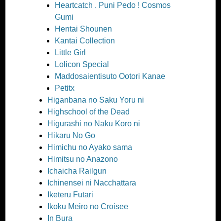
Heartcatch . Puni Pedo ! Cosmos
Gumi
Hentai Shounen
Kantai Collection
Little Girl
Lolicon Special
Maddosaientisuto Ootori Kanae
Petitx
Higanbana no Saku Yoru ni
Highschool of the Dead
Higurashi no Naku Koro ni
Hikaru No Go
Himichu no Ayako sama
Himitsu no Anazono
Ichaicha Railgun
Ichinensei ni Nacchattara
Iketeru Futari
Ikoku Meiro no Croisee
In Bura