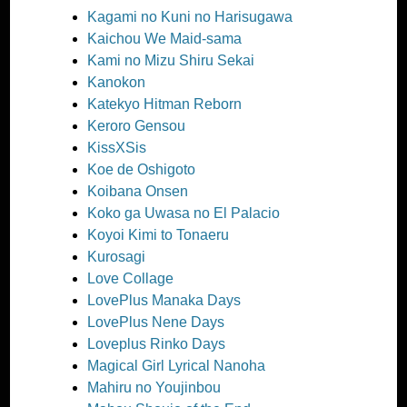
Kagami no Kuni no Harisugawa
Kaichou We Maid-sama
Kami no Mizu Shiru Sekai
Kanokon
Katekyo Hitman Reborn
Keroro Gensou
KissXSis
Koe de Oshigoto
Koibana Onsen
Koko ga Uwasa no El Palacio
Koyoi Kimi to Tonaeru
Kurosagi
Love Collage
LovePlus Manaka Days
LovePlus Nene Days
Loveplus Rinko Days
Magical Girl Lyrical Nanoha
Mahiru no Youjinbou