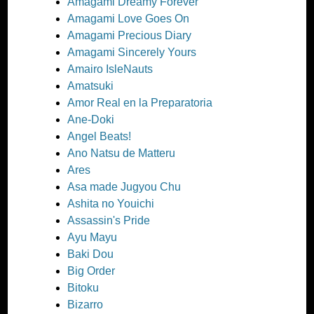
Amagami Dreamy Forever
Amagami Love Goes On
Amagami Precious Diary
Amagami Sincerely Yours
Amairo IsleNauts
Amatsuki
Amor Real en la Preparatoria
Ane-Doki
Angel Beats!
Ano Natsu de Matteru
Ares
Asa made Jugyou Chu
Ashita no Youichi
Assassin's Pride
Ayu Mayu
Baki Dou
Big Order
Bitoku
Bizarro