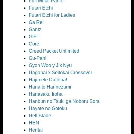
Full Metal Panic
Futari Etchi
Futari Etchi for Ladies
Ga Rei
Gantz
GIFT
Gore
Greed Packet Unlimited
Gu-Pan!
Gyon Woo y Jik Nyu
Haganai x Seitokai Crossover
Hajimete Datteba!
Hana to Harinezumi
Hanasaku Iroha
Hanbun no Tsuki ga Noboru Sora
Hayate no Gotoku
Hell Blade
HEN
Hentai