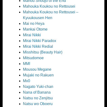
Mahou Shoujo of the End
Mahouka Koukou no Rettousei
Mahouka Koukou no Rettousei –
Kyuukousen Hen
Mai no Heya
Mankai Otome
Mirai Nikki
Mirai Nikki Paradox
Mirai Nikki Redial
Misshitsu (Beauty Hair)
Mitsudomoe
MM!
Mousou Megane
Mujaki no Rakuen
Mx0
Nagato Yuki-chan
Nana of Banana
Natsu no Zenjitsu
Natsu wo Oboeru