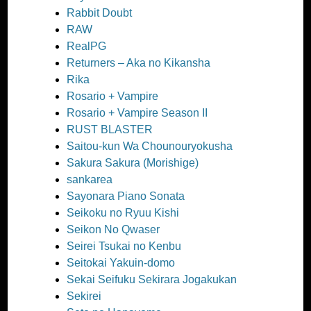
Rabbit Doubt
RAW
RealPG
Returners – Aka no Kikansha
Rika
Rosario + Vampire
Rosario + Vampire Season II
RUST BLASTER
Saitou-kun Wa Chounouryokusha
Sakura Sakura (Morishige)
sankarea
Sayonara Piano Sonata
Seikoku no Ryuu Kishi
Seikon No Qwaser
Seirei Tsukai no Kenbu
Seitokai Yakuin-domo
Sekai Seifuku Sekirara Jogakukan
Sekirei