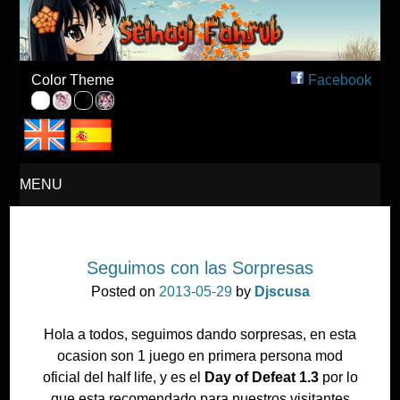
Seinagi Fansub – Español
Color Theme
Facebook
MENU
SKIP
Seguimos con las Sorpresas
TO
Posted on
2013-05-29
by
Djscusa
CONTENT
Hola a todos, seguimos dando sorpresas, en esta
ocasion son 1 juego en primera persona mod
oficial del half life, y es el
Day of Defeat 1.3
por lo
que esta recomendado para nuestros visitantes