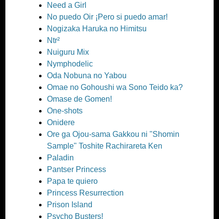
Need a Girl
No puedo Oir ¡Pero si puedo amar!
Nogizaka Haruka no Himitsu
Ntr²
Nuiguru Mix
Nymphodelic
Oda Nobuna no Yabou
Omae no Gohoushi wa Sono Teido ka?
Omase de Gomen!
One-shots
Onidere
Ore ga Ojou-sama Gakkou ni "Shomin
Sample" Toshite Rachirareta Ken
Paladin
Pantser Princess
Papa te quiero
Princess Resurrection
Prison Island
Psycho Busters!